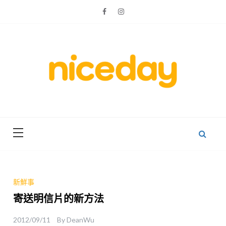
Skip
to
content
親子體驗的首選預訂平台
Niceday 親
子X體驗
新鮮事
寄送明信片的新方法
2012/09/11
By
DeanWu