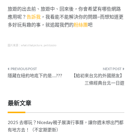
旅遊的出去前、旅遊中、回來後，你會希望有哪些網路
應用呢？
告訴我
，我看能不能解決你的問題~而想知道更
多好玩有趣的事，就追蹤我們的
粉絲團
吧
圖片來源：
whatsthatpicture
,
petitzozio
文
隱藏在紐約地底下的是….???
【給初來台北的外國朋友】
章
三條經典台北一日遊
導
最新文章
覽
2025 去哪玩？Niceday親子展演行事曆，讓你週末想出門都
有地方去！（不定期更新）