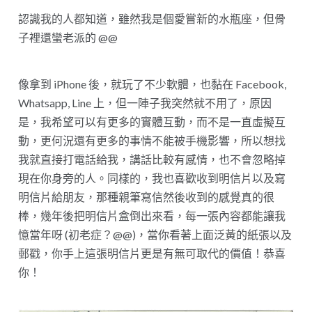
認識我的人都知道，雖然我是個愛嘗新的水瓶座，但骨
子裡還蠻老派的 @@
像拿到 iPhone 後，就玩了不少軟體，也黏在 Facebook,
Whatsapp, Line 上，但一陣子我突然就不用了，原因
是，我希望可以有更多的實體互動，而不是一直虛擬互
動，更何況還有更多的事情不能被手機影響，所以想找
我就直接打電話給我，講話比較有感情，也不會忽略掉
現在你身旁的人。同樣的，我也喜歡收到明信片以及寫
明信片給朋友，那種親筆寫信然後收到的感覺真的很
棒，幾年後把明信片盒倒出來看，每一張內容都能讓我
憶當年呀 (初老症？@@)，當你看著上面泛黃的紙張以及
郵戳，你手上這張明信片更是有無可取代的價值！恭喜
你！