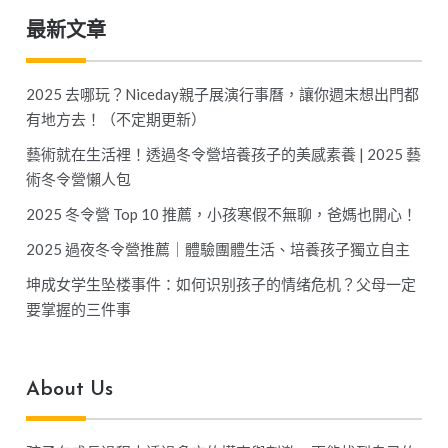
最新文章
覽
2025 去哪玩？Niceday親子展演行事曆，讓你週末想出門都
有地方去！（不定期更新）
藝術就在生活裡！透過冬令營培養孩子的美感素養 | 2025 藝
術冬令營懶人包
2025 冬令營 Top 10 推薦，小孩寒假不無聊，爸媽也開心！
2025 過夜冬令營推薦｜體驗團體生活、培養孩子獨立自主
坤成女学生坠楼事件：如何识别孩子的情绪危机？父母一定
要掌握的三件事
About Us