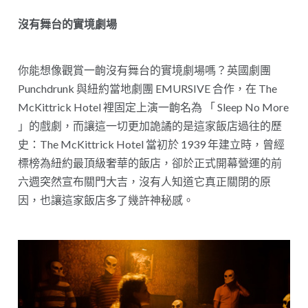
沒有舞台的實境劇場
你能想像觀賞一齣沒有舞台的實境劇場嗎？英國劇團
Punchdrunk 與紐約當地劇團 EMURSIVE 合作，在 The
McKittrick Hotel 裡固定上演一齣名為 「 Sleep No More
」的戲劇，而讓這一切更加詭譎的是這家飯店過往的歷
史：The McKittrick Hotel 當初於 1939 年建立時，曾經
標榜為紐約最頂級奢華的飯店，卻於正式開幕營運的前
六週突然宣布關門大吉，沒有人知道它真正關閉的原
因，也讓這家飯店多了幾許神秘感。