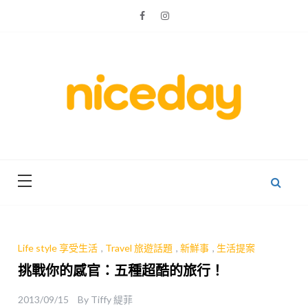
Skip
to
content
親子體驗的首選預訂平台
Niceday 親
子X體驗
Life style 享受生活
,
Travel 旅遊話題
,
新鮮事
,
生活提案
挑戰你的感官：五種超酷的旅行！
2013/09/15
By
Tiffy 緹菲