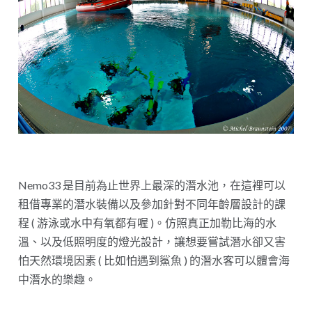
Nemo33 是目前為止世界上最深的潛水池，在這裡可以
租借專業的潛水裝備以及參加針對不同年齡層設計的課
程 ( 游泳或水中有氧都有喔 )。仿照真正加勒比海的水
溫、以及低照明度的燈光設計，讓想要嘗試潛水卻又害
怕天然環境因素 ( 比如怕遇到鯊魚 ) 的潛水客可以體會海
中潛水的樂趣。