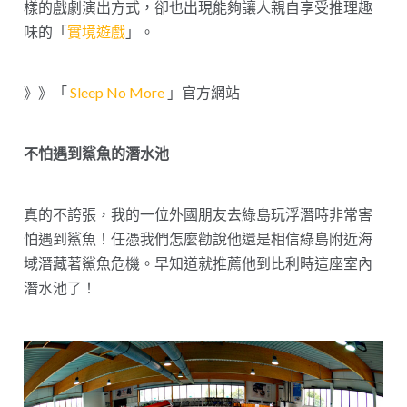
樣的戲劇演出方式，卻也出現能夠讓人親自享受推理趣
味的「
實境遊戲
」。
》》「
Sleep No More
」官方網站
不怕遇到鯊魚的潛水池
真的不誇張，我的一位外國朋友去綠島玩浮潛時非常害
怕遇到鯊魚！任憑我們怎麼勸說他還是相信綠島附近海
域潛藏著鯊魚危機。早知道就推薦他到比利時這座室內
潛水池了！