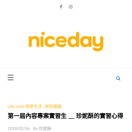
Skip
to
content
親子體驗的首選預訂平台
Niceday 親
子X體驗
Life style 享受生活
,
新知報報
第一屆內容專案實習生 ＿ 珍妮酥的實習心得
2018/02/26
By
珍妮酥