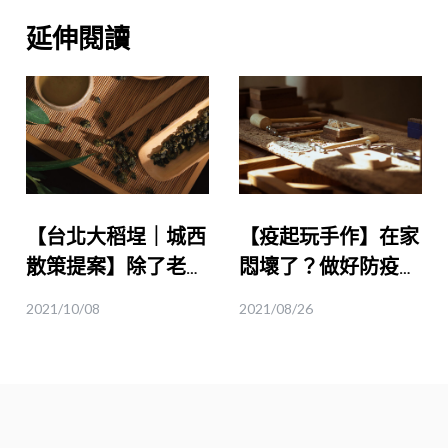
延伸閱讀
【台北大稻埕｜城西
【疫起玩手作】在家
散策提案】除了老宅
悶壞了？做好防疫措
咖啡廳，大稻埕還可
施，週末來場室內約
2021/10/08
2021/08/26
以怎麼玩？
會吧！