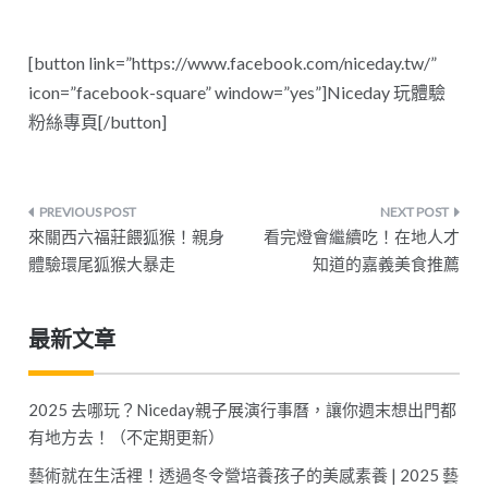
[button link=”https://www.facebook.com/niceday.tw/”
icon=”facebook-square” window=”yes”]Niceday 玩體驗
粉絲專頁[/button]
文
來關西六福莊餵狐猴！親身
看完燈會繼續吃！在地人才
章
體驗環尾狐猴大暴走
知道的嘉義美食推薦
導
最新文章
覽
2025 去哪玩？Niceday親子展演行事曆，讓你週末想出門都
有地方去！（不定期更新）
藝術就在生活裡！透過冬令營培養孩子的美感素養 | 2025 藝