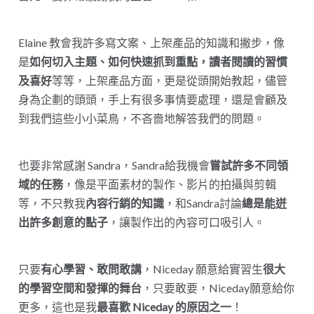
Elaine 教會我許多寫文案、上架產品的知識和撇步，像
是
如何切入主題、如何快速抓到重點，讀者閱讀的習慣
及喜好
等等，上架產品方面，更是從頭開始教起，儘管
身為企劃的頭頭，手上有很多事情要處理，還是會顧及
到我們這些小小菜鳥，不吝嗇地解答我們的問題。
也要非常感謝 Sandra，Sandra給我機會
嘗試許多不同領
域的任務
，像是平面素材的製作、影片的拍攝與剪輯
等，不只教我
內容行銷的知識
，和Sandra討論
總是能迸
出許多創意的點子
，讓製作出的內容可口吸引人。
只要
有心學習、敢問敢講
，Niceday 願意給實習生
很大
的學習空間和發揮的舞台
，只要敢要，Niceday願意給你
更多，這也是我
最喜歡 Niceday 的原因之一
！