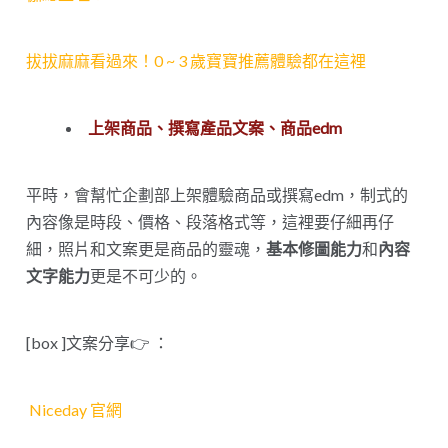
拔拔麻麻看過來！0 ~ 3 歲寶寶推薦體驗都在這裡
上架商品、撰寫產品文案、商品edm
平時，會幫忙企劃部上架體驗商品或撰寫edm，制式的
內容像是時段、價格、段落格式等，這裡要仔細再仔
細，照片和文案更是商品的靈魂，
基本修圖能力
和
內容
文字能力
更是不可少的。
[box ]文案分享👉 ：
Niceday 官網