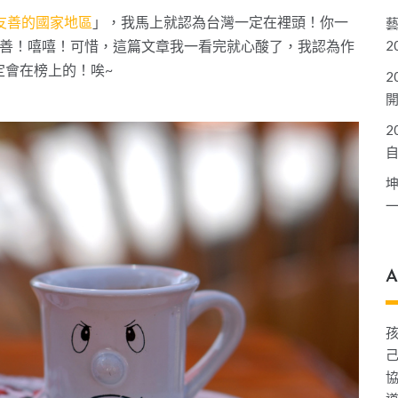
友善的國家地區
」，我馬上就認為台灣一定在裡頭！你一
友善！嘻嘻！可惜，這篇文章我一看完就心酸了，我認為作
2
定會在榜上的！唉~
2
2
A
己