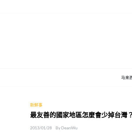
Skip
to
content
马来西
新鮮事
最友善的國家地區怎麼會少掉台灣
2013/01/28
By
DeanWu