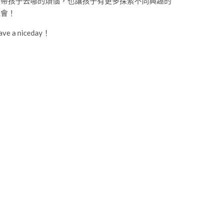
道帶孩子去哪的煩惱，也讓孩子有更多探索不同興趣的
機會！
ave a niceday！