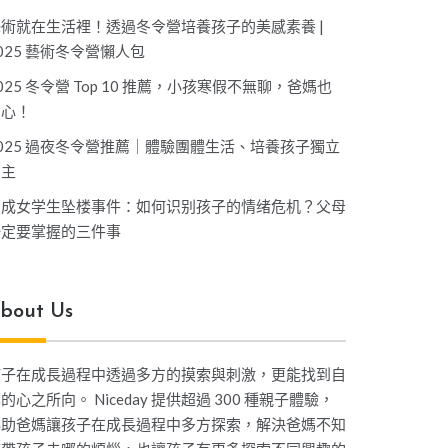
藝術就在生活裡！透過冬令營培養孩子的美感素養 |
025 藝術冬令營懶人包
025 冬令營 Top 10 推薦，小孩寒假不無聊，爸媽也
開心！
025 過夜冬令營推薦｜體驗團體生活、培養孩子獨立
自主
坤成女学生坠楼事件：如何识别孩子的情绪危机？父母
一定要掌握的三件事
bout Us
孩子在成長過程中透過多方的摸索與刺激，更能找到自
的心之所向。 Niceday 提供超過 300 種親子體驗，
協助爸媽讓孩子在成長過程中多方探索，解決爸媽不知