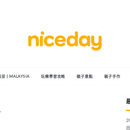
親子體驗的首選預訂平台
Niceday 親
子X體驗
亚 | MALAYSIA
玩樂學習攻略
親子景點
親子手作
？
2