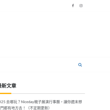
最新文章
025 去哪玩？Niceday親子展演行事曆，讓你週末想
出門都有地方去！（不定期更新）