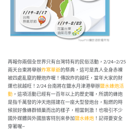
再報你兩個全世界只有台灣特有的民俗活動，2/24~2/25
兩天台東將舉辦
炸寒單爺
的祭典，這可是真人全身赤裸
被四處亂竄的鞭炮炸喔！傳說炸的越旺，當年大家的財
運也就越旺！2/24 台南將在鹽水月津港舉辦
鹽水蜂炮活
動
，這項活動已經有一百年以上的歷史囉，所謂的蜂炮
是指千萬發的沖天炮搭建在一座大型發炮台，點燃的時
候就好像蜂群傾巢而出的樣子，相當刺激！也吸引不少
國外媒體與外國旅客特別來參加
鹽水蜂炮
！記得要安全
穿著喔~