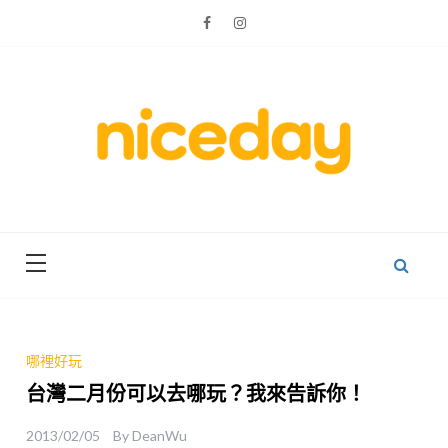
Skip
to
content
親子體驗的首選預訂平台
Niceday 親
子X體驗
哪裡好玩
台灣二月份可以去哪玩？我來告訴你！
2013/02/05
By
DeanWu