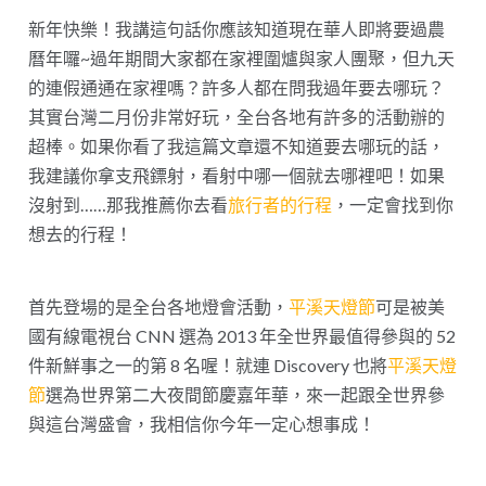
新年快樂！我講這句話你應該知道現在華人即將要過農
曆年囉~過年期間大家都在家裡圍爐與家人團聚，但九天
的連假通通在家裡嗎？許多人都在問我過年要去哪玩？
其實台灣二月份非常好玩，全台各地有許多的活動辦的
超棒。如果你看了我這篇文章還不知道要去哪玩的話，
我建議你拿支飛鏢射，看射中哪一個就去哪裡吧！如果
沒射到……那我推薦你去看
旅行者的行程
，一定會找到你
想去的行程！
首先登場的是全台各地燈會活動，
平溪天燈節
可是被美
國有線電視台 CNN 選為 2013 年全世界最值得參與的 52
件新鮮事之一的第 8 名喔！就連 Discovery 也將
平溪天燈
節
選為世界第二大夜間節慶嘉年華，來一起跟全世界參
與這台灣盛會，我相信你今年一定心想事成！