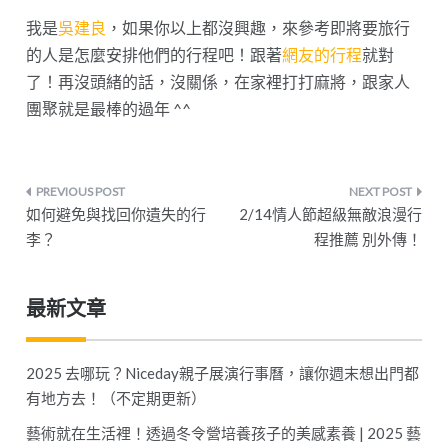
我是
吳建良
，如果你以上都沒興趣，來參考即將要旅行
的人是怎麼安排他們的行程吧！跟著
網友的行程
就對
了！再沒頭緒的話，沒關係，在家裡打打麻將，跟家人
團聚就是最棒的過年 ^^
文
如何避免與找回你遺失的行
2/14情人節超級無敵浪漫行
章
李？
程推薦 別外傳！
導
最新文章
覽
2025 去哪玩？Niceday親子展演行事曆，讓你週末想出門都
有地方去！（不定期更新）
藝術就在生活裡！透過冬令營培養孩子的美感素養 | 2025 藝