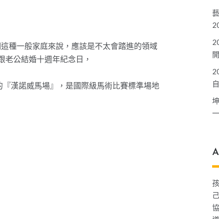
2
2
們這種一般家庭來說，應該是不太會踏進的領域
我跟老公結婚十週年紀念日，
2
的『漢諾威馬場』，是國際級馬術比賽標準場地
A
己