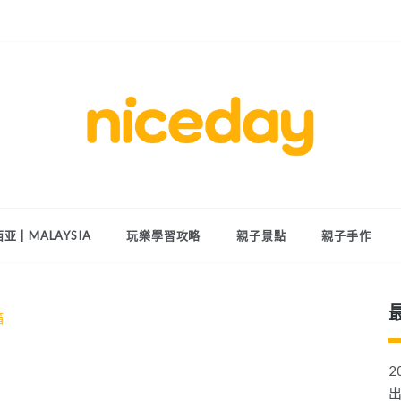
親子體驗的首選預訂平台
Niceday 親
子X體驗
亚 | MALAYSIA
玩樂學習攻略
親子景點
親子手作
箱
！
2