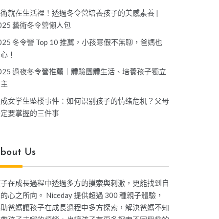
藝術就在生活裡！透過冬令營培養孩子的美感素養 |
025 藝術冬令營懶人包
025 冬令營 Top 10 推薦，小孩寒假不無聊，爸媽也
開心！
025 過夜冬令營推薦｜體驗團體生活、培養孩子獨立
自主
坤成女学生坠楼事件：如何识别孩子的情绪危机？父母
一定要掌握的三件事
bout Us
孩子在成長過程中透過多方的摸索與刺激，更能找到自
的心之所向。 Niceday 提供超過 300 種親子體驗，
協助爸媽讓孩子在成長過程中多方探索，解決爸媽不知