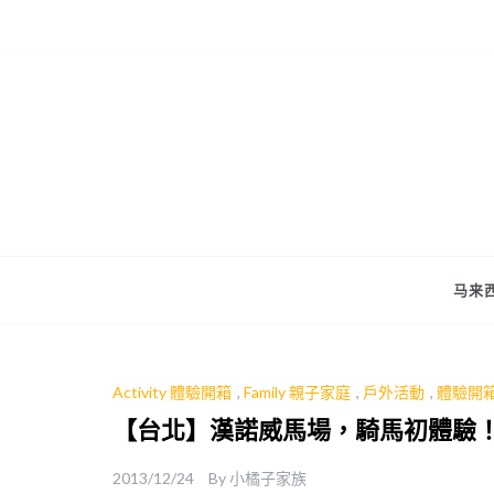
Skip
to
content
马来西
Activity 體驗開箱
,
Family 親子家庭
,
戶外活動
,
體驗開
【台北】漢諾威馬場，騎馬初體驗
2013/12/24
By
小橘子家族