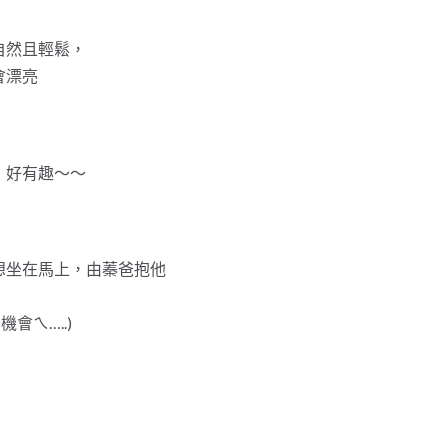
自然且輕鬆，
會漂亮
，好有趣～～
想坐在馬上，由蓁爸抱他
會ㄟ…..)