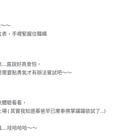
啦～～
言表，手裡緊握住韁繩
….直說好高會怕，
是需要點勇氣才有辦法嘗試吧～～
來體驗看看，
 ( 其實我知道蓁爸早已摩拳擦掌躍躍欲試了…)
…..哇哈哈哈～～