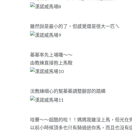
雖然說是最小的了，但感覺還是很大一匹ㄟ
蓁蓁率先上場囉～～
由教練直接抱上馬鞍
沈教練細心的幫蓁蓁調整腳部的踏繩
哇賽～～超酷的啦！！媽媽我雖沒上馬，但光在旁
以前小時候頂多也只有騎過迷你馬，而且也沒有