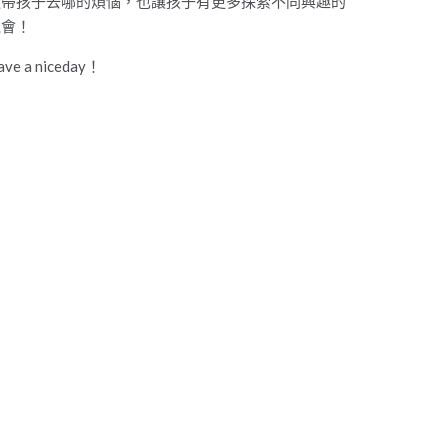
道帶孩子去哪的煩惱，也讓孩子有更多探索不同興趣的
機會！
ave a niceday！