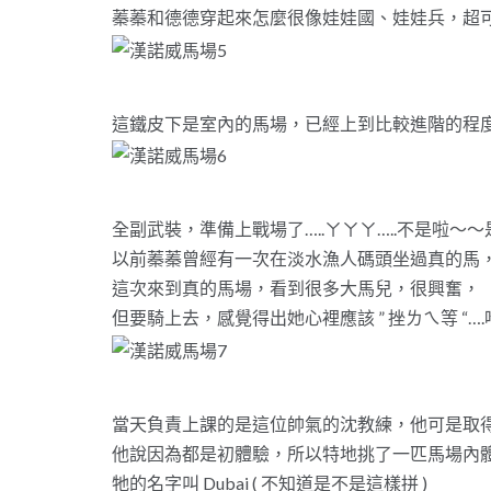
蓁蓁和德德穿起來怎麼很像娃娃國、娃娃兵，超
這鐵皮下是室內的馬場，已經上到比較進階的程
全副武裝，準備上戰場了…..ㄚㄚㄚ…..不是啦～
以前蓁蓁曾經有一次在淡水漁人碼頭坐過真的馬
這次來到真的馬場，看到很多大馬兒，很興奮，
但要騎上去，感覺得出她心裡應該 ” 挫ㄌㄟ等 “….
當天負責上課的是這位帥氣的沈教練，他可是取
他說因為都是初體驗，所以特地挑了一匹馬場內
牠的名字叫 Dubai ( 不知道是不是這樣拼 )