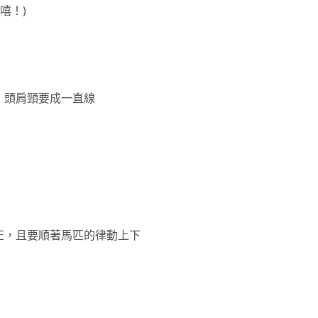
嘻！)
，頭肩頸要成一直線
正，且要順著馬匹的律動上下