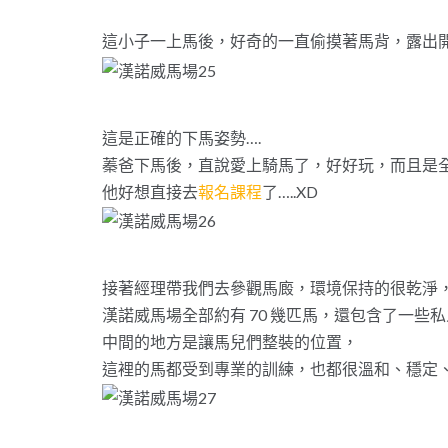
這小子一上馬後，好奇的一直偷摸著馬背，露出開
這是正確的下馬姿勢….
蓁爸下馬後，直說愛上騎馬了，好好玩，而且是
他好想直接去
報名課程
了…..XD
接著經理帶我們去參觀馬廄，環境保持的很乾淨
漢諾威馬場全部約有 70 幾匹馬，還包含了一些
中間的地方是讓馬兒們整裝的位置，
這裡的馬都受到專業的訓練，也都很溫和、穩定