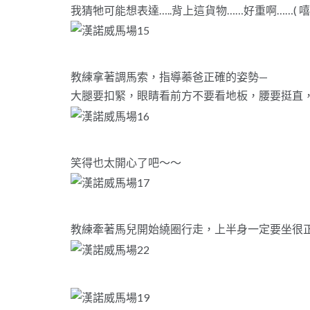
我猜牠可能想表達…..背上這貨物……好重啊……( 嘻
教練拿著調馬索，指導蓁爸正確的姿勢—
大腿要扣緊，眼睛看前方不要看地板，腰要挺直
笑得也太開心了吧～～
教練牽著馬兒開始繞圈行走，上半身一定要坐很