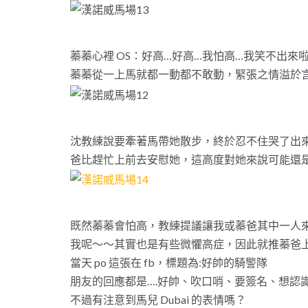
蓁蓁心裡 OS：好高…好高…我怕高…我笑不出來
蓁蓁從一上馬就都一動都不敢動，緊張之情溢於
沈教練說要牽著馬帶她散步，終於忍不住哭了出來
爸比趕忙上前去安慰她，這高度對她來說可能還
既然蓁蓁會怕高，教練提議讓我或蓁爸其中一人
我呢～～其實也是有些微懼高症，因此就推蓁爸上場
當天 po 這張在 fb，標題為:好帥的騎警隊
朋友的回應都是….好帥、吹口哨、要簽名、想認識
不過有注意到馬兒 Dubai 的表情嗎？