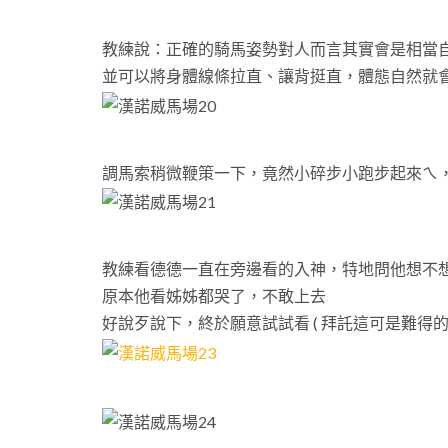
教練說：正確的騎馬姿勢對人而言其實會是相當
並可以將身體線條拉直、讓背挺直，體態自然就
調馬索稍微鞭策一下，竟然小碎步小跑步起來ㄟ
教練看德德一直在旁邊看的入神，特地問他想不
原本他看姊姊都哭了，不敢上去
好說歹說下，終於願意試試看 ( 拜託這可是難得的機