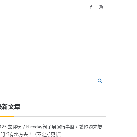
最新文章
025 去哪玩？Niceday親子展演行事曆，讓你週末想
出門都有地方去！（不定期更新）