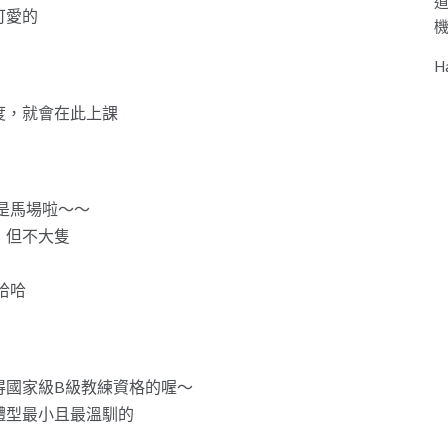
可愛的
H
度，就會在此上課
～是馬場啦～～
，但不大隻
哈哈
得國家級B級教練資格的喔～
體型最小且最溫馴的