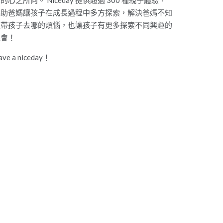
的心之所向。 Niceday 提供超過 300 種親子體驗，
協助爸媽讓孩子在成長過程中多方探索，解決爸媽不知
道帶孩子去哪的煩惱，也讓孩子有更多探索不同興趣的
機會！
ave a niceday！