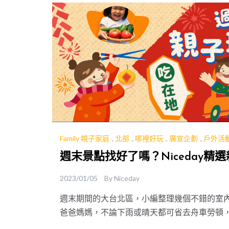
Family 親子家庭
,
北部
,
哪裡好玩
,
廣宣企劃
,
戶外活
週末景點找好了嗎？Niceday精
2023/01/05
By
Niceday
週末期間的大台北區，小編整理幾個不錯的室
爸爸媽媽，不論下雨或晴天都可省去舟車勞頓