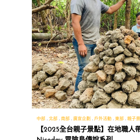
中部
,
北部
,
南部
,
廣宣企劃
,
戶外活動
,
東部
,
親子
【2025全台親子景點】在地職