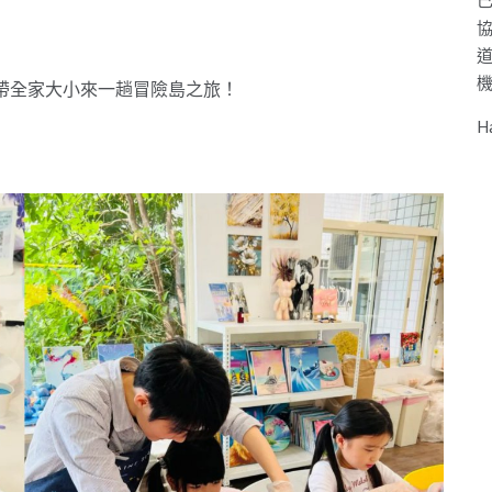
己
人」，帶全家大小來一趟冒險島之旅！
H