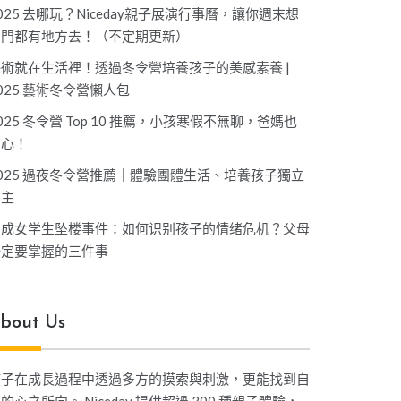
025 去哪玩？Niceday親子展演行事曆，讓你週末想
出門都有地方去！（不定期更新）
藝術就在生活裡！透過冬令營培養孩子的美感素養 |
025 藝術冬令營懶人包
025 冬令營 Top 10 推薦，小孩寒假不無聊，爸媽也
開心！
025 過夜冬令營推薦｜體驗團體生活、培養孩子獨立
自主
坤成女学生坠楼事件：如何识别孩子的情绪危机？父母
一定要掌握的三件事
bout Us
孩子在成長過程中透過多方的摸索與刺激，更能找到自