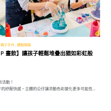
,
親子手作
,
體驗開箱
SIP 畫飲】讓孩子輕鬆堆疊出猶如彩虹般
藝術活動！
下的紓壓快感，立體的公仔讓流動色彩變化更多可能性，
自覺加諸在孩子身上的框架。(實情是…..完全控制不住
藝術品呀! 究竟是怎麼做到的呢？