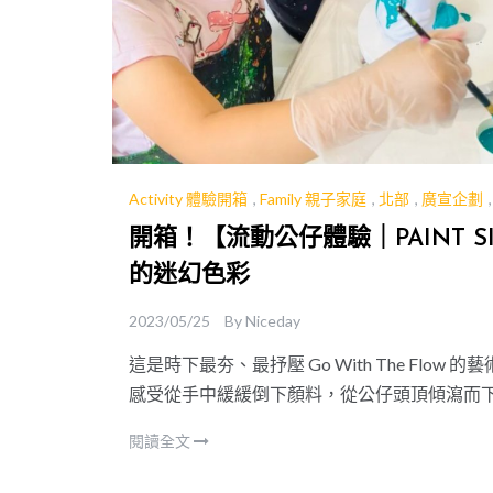
Activity 體驗開箱
,
Family 親子家庭
,
北部
,
廣宣企劃
開箱！【流動公仔體驗｜PAINT 
的迷幻色彩
2023/05/25
By
Niceday
這是時下最夯、最抒壓 Go With The Flow 的
感受從手中緩緩倒下顏料，從公仔頭頂傾瀉而
讓孩子來創作流體公仔，更是避開我們大人常不
閱讀全文
啊!!!! 😝😝😝)
儘管如此，每一個作品都很完美…怎麼看都是個