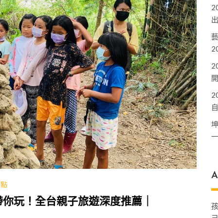
2
2
2
2
A
景點
人帶你玩！全台親子旅遊深度推薦｜