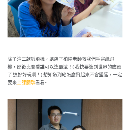
除了這三款紙飛機，還盧了柏陽老師教我們手遛紙飛
機，然後比賽看誰可以遛最遠！( 我快要遛到世界的盡頭
了 這好好玩啊！) 想知道到底怎麼飛起來不會墜落，一定
要來
上課體驗
看看~