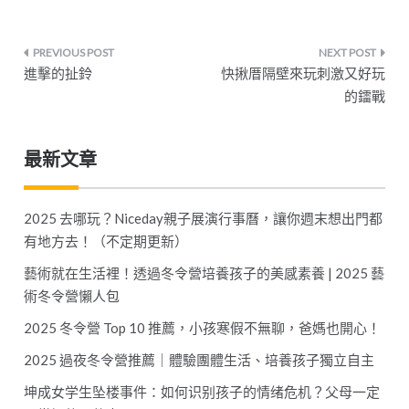
文
進擊的扯鈴
快揪厝隔壁來玩刺激又好玩
章
的鐳戰
導
最新文章
覽
2025 去哪玩？Niceday親子展演行事曆，讓你週末想出門都
有地方去！（不定期更新）
藝術就在生活裡！透過冬令營培養孩子的美感素養 | 2025 藝
術冬令營懶人包
2025 冬令營 Top 10 推薦，小孩寒假不無聊，爸媽也開心！
2025 過夜冬令營推薦｜體驗團體生活、培養孩子獨立自主
坤成女学生坠楼事件：如何识别孩子的情绪危机？父母一定