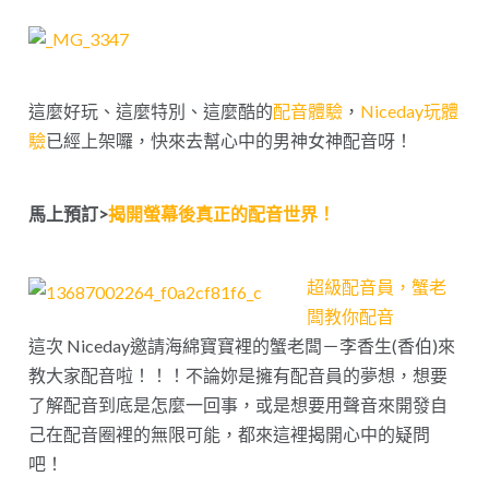
這麼好玩、這麼特別、這麼酷的
配音體驗
，
Niceday玩體
驗
已經上架囉，快來去幫心中的男神女神配音呀！
馬上預訂>
揭開螢幕後真正的配音世界！
超級配音員，蟹老
闆教你配音
這次 Niceday邀請海綿寶寶裡的蟹老闆－李香生(香伯)來
教大家配音啦！！！不論妳是擁有配音員的夢想，想要
了解配音到底是怎麼一回事，或是想要用聲音來開發自
己在配音圈裡的無限可能，都來這裡揭開心中的疑問
吧！