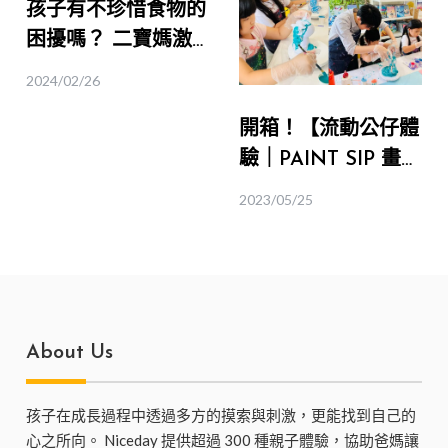
孩子有不珍惜食物的
困擾嗎？ 二寶媽激
推【都市裡的小小農
2024/02/26
夫體驗】！｜桃園食
開箱！【流動公仔體
育
驗｜PAINT SIP 畫
飲】讓孩子輕鬆堆疊
2023/05/25
出猶如彩虹般的迷幻
色彩
About Us
孩子在成長過程中透過多方的摸索與刺激，更能找到自己的
心之所向。 Niceday 提供超過 300 種親子體驗，協助爸媽讓