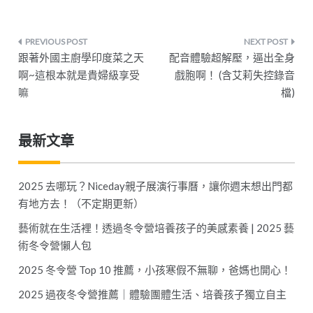
文
跟著外國主廚學印度菜之天
配音體驗超解壓，逼出全身
章
啊~這根本就是貴婦級享受
戲胞啊！ (含艾莉失控錄音
嘛
檔)
導
覽
最新文章
2025 去哪玩？Niceday親子展演行事曆，讓你週末想出門都
有地方去！（不定期更新）
藝術就在生活裡！透過冬令營培養孩子的美感素養 | 2025 藝
術冬令營懶人包
2025 冬令營 Top 10 推薦，小孩寒假不無聊，爸媽也開心！
2025 過夜冬令營推薦｜體驗團體生活、培養孩子獨立自主