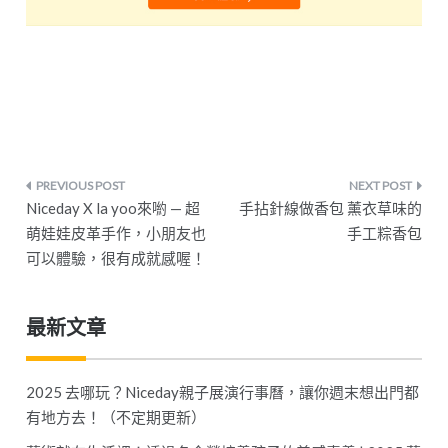
文
Niceday X la yoo來喲 — 超
手拈針線做香包 薰衣草味的
章
萌娃娃皮革手作，小朋友也
手工粽香包
可以體驗，很有成就感喔！
導
覽
最新文章
2025 去哪玩？Niceday親子展演行事曆，讓你週末想出門都
有地方去！（不定期更新）