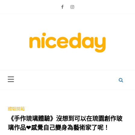
Skip
to
content
親子體驗的首選預訂平台
Niceday 親
子X體驗
體驗開箱
《手作琉璃體驗》沒想到可以在琉園創作玻
璃作品❤感覺自己變身為藝術家了呢！