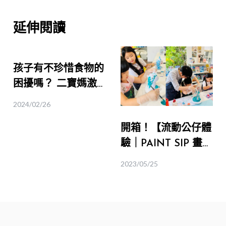
延伸閱讀
孩子有不珍惜食物的
困擾嗎？ 二寶媽激
推【都市裡的小小農
2024/02/26
夫體驗】！｜桃園食
開箱！【流動公仔體
育
驗｜PAINT SIP 畫
飲】讓孩子輕鬆堆疊
2023/05/25
出猶如彩虹般的迷幻
色彩