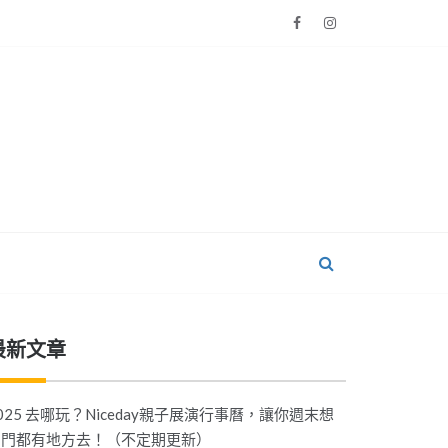
最新文章
025 去哪玩？Niceday親子展演行事曆，讓你週末想
出門都有地方去！（不定期更新）