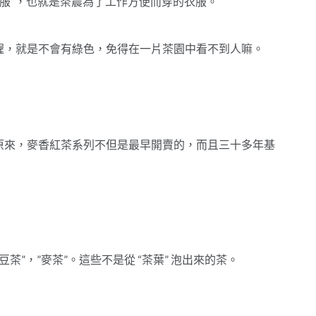
茶服”，也就是茶農為了工作方便而穿的衣服。
喔，就是不會有綠色，免得在一片茶園中看不到人嘛。
原來，麥香紅茶系列不但是最早開賣的，而且三十多年基
豆茶”，”麥茶”。這些不是從 “茶葉” 泡出來的茶。