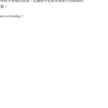
道帶孩子去哪的煩惱，也讓孩子有更多探索不同興趣的
機會！
ave a niceday！