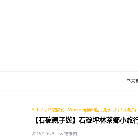
Skip
to
content
马来西
Activity 體驗開箱
,
Where 玩樂地圖
,
北部
,
特色小旅行
【石碇親子遊】石碇坪林茶鄉小旅行
2015/10/29
By
捲捲頭