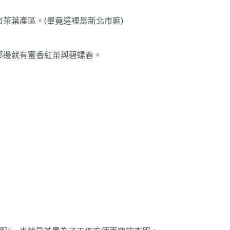
茶葉產區。(畢竟這裡是新北市嘛)
那邊就有蜜香紅茶與碧螺春。