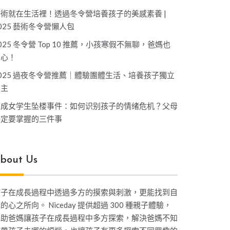
藝術就在生活裡！透過冬令營培養孩子的美感素養 |
025 藝術冬令營懶人包
025 冬令營 Top 10 推薦，小孩寒假不無聊，爸媽也
開心！
025 過夜冬令營推薦｜體驗團體生活、培養孩子獨立
自主
坤成女学生坠楼事件：如何识别孩子的情绪危机？父母
一定要掌握的三件事
bout Us
孩子在成長過程中透過多方的摸索與刺激，更能找到自
的心之所向。 Niceday 提供超過 300 種親子體驗，
協助爸媽讓孩子在成長過程中多方探索，解決爸媽不知