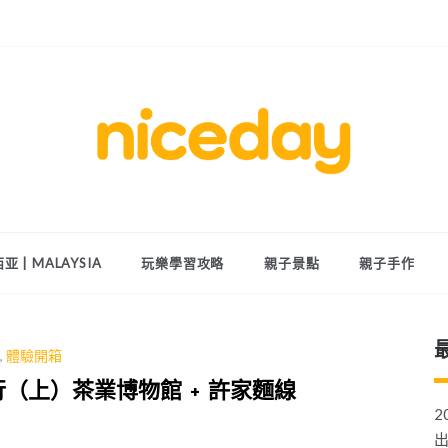
親子體驗的首選預訂平台
Niceday 親
子X體驗
亚 | MALAYSIA
玩樂學習攻略
親子景點
親子手作
,
體驗開箱
（上）茶業博物館 + 許家麵線
2