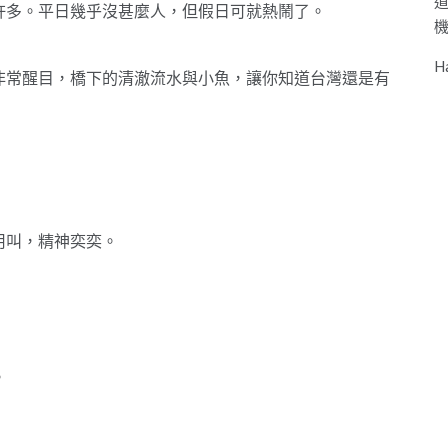
許多。平日幾乎沒甚麼人，但假日可就熱鬧了。
H
非常醒目，橋下的清澈流水與小魚，讓你知道台灣還是有
用叫，精神奕奕。
。