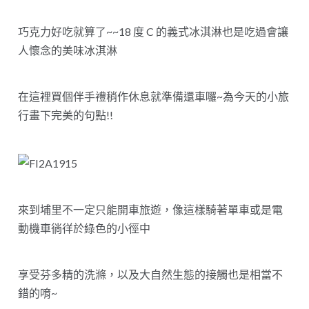
巧克力好吃就算了~~18 度 C 的義式冰淇淋也是吃過會讓
人懷念的美味冰淇淋
在這裡買個伴手禮稍作休息就準備還車囉~為今天的小旅
行畫下完美的句點!!
來到埔里不一定只能開車旅遊，像這樣騎著單車或是電
動機車徜徉於綠色的小徑中
享受芬多精的洗滌，以及大自然生態的接觸也是相當不
錯的唷~