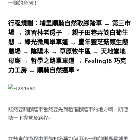
一樣的台灣!!
行程規劃：埔里順騎自然取腳踏車 → 第三市
場 → 演習林老房子 → 親子田巷弄筊白筍生
態 → 綠光微風單車道 → 豐年靈芝菇類生態
農場 → 陰陽木 → 草原牧牛區 → 天地堂地
母廟 → 哲學之路單車道 → Feeling18 巧克
力工房 → 順騎自然還車。
既然要騎腳踏車當然要先到租借腳踏車的地方啊，順便
聽一下導覽及路程~
在騎車的過程中更能知道要如何用不一樣的眼界看埔里