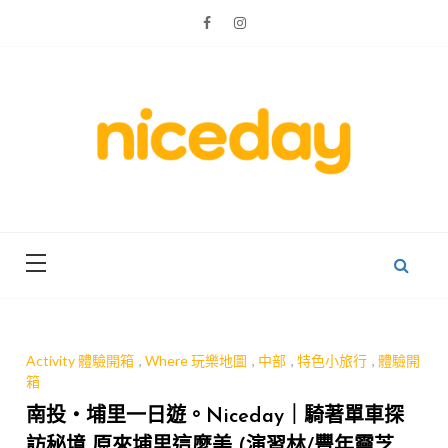
Skip
to
content
親子體驗的首選預訂平台
Niceday 親
子X體驗
Activity 體驗開箱
,
Where 玩樂地圖
,
中部
,
特色小旅行
,
體驗開
箱
南投‧埔里一日遊。Niceday｜騎著單車探
訪秘境 原來埔里這麼美 (演習林/豐年靈芝菇