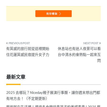
文
有質感的旅行就從這裡開始
休息站也有迷人夜景可以看
章
住花蓮質感民宿提升女子力
台中清水約會熱點一起來互
閃
導
覽
最新文章
2025 去哪玩？Niceday親子展演行事曆，讓你週末想出門都
有地方去！（不定期更新）
藝術就在生活裡！透過冬令營培養孩子的美感素養 | 2025 藝