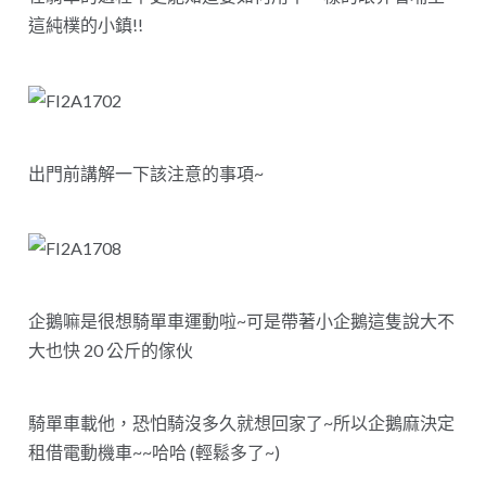
這純樸的小鎮!!
出門前講解一下該注意的事項~
企鵝嘛是很想騎單車運動啦~可是帶著小企鵝這隻說大不
大也快 20 公斤的傢伙
騎單車載他，恐怕騎沒多久就想回家了~所以企鵝麻決定
租借電動機車~~哈哈 (輕鬆多了~)