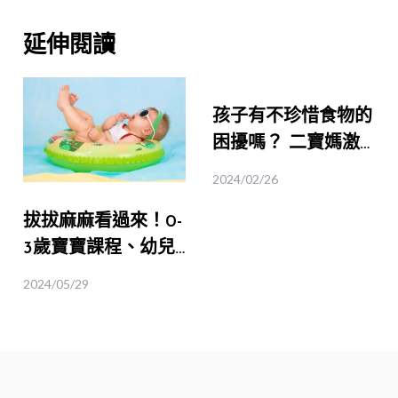
延伸閱讀
孩子有不珍惜食物的
困擾嗎？ 二寶媽激
推【都市裡的小小農
2024/02/26
夫體驗】！｜桃園食
拔拔麻麻看過來！0-
育
3歲寶寶課程、幼兒
推薦體驗｜五感體
2024/05/29
驗、塗鴉、音樂律動