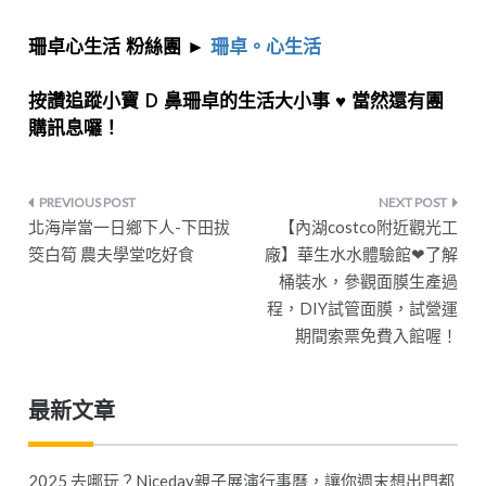
珊卓心生活 粉絲團 ►
珊卓。心生活
按讚追蹤小寶 D 鼻珊卓的生活大小事 ♥ 當然還有團
購訊息囉！
文
北海岸當一日鄉下人-下田拔
【內湖costco附近觀光工
章
筊白筍 農夫學堂吃好食
廠】華生水水體驗館❤了解
桶裝水，參觀面膜生產過
導
程，DIY試管面膜，試營運
覽
期間索票免費入館喔！
最新文章
2025 去哪玩？Niceday親子展演行事曆，讓你週末想出門都