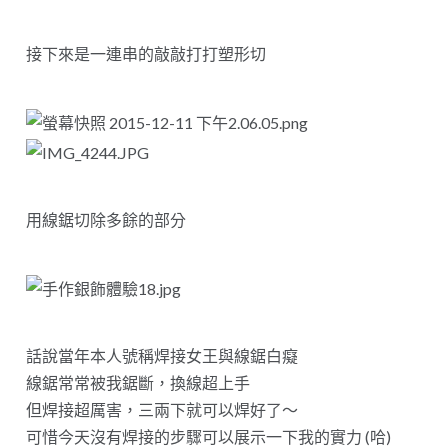
接下來是一連串的敲敲打打塑形切
用線鋸切除多餘的部分
話說當年本人號稱焊接女王與線鋸白癡
線鋸常常被我鋸斷，換線超上手
但焊接超厲害，三兩下就可以焊好了～
可惜今天沒有焊接的步驟可以展示一下我的實力 (哈)