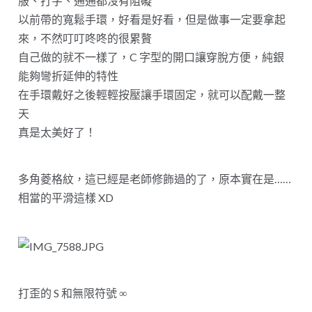
服、打字、通通都沒有阻礙
以前帶的寬鬆手環，好看是好看，但是做事一定要拿起
來，不然叮叮咚咚的很累贅
自己做的就不一樣了，C 字型的開口讓穿脫方便，純銀
能夠彎折延伸的特性
在手環戴好之後輕輕按壓讓手環固定，就可以配戴一整
天
真是太美好了！
多角菱格紋，這已經是老師修飾過的了，原本實在是……
相當的平滑這樣 XD
打歪的 S 和無限符號 ∞