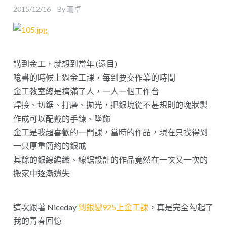
2015/12/16
By
珊卓
講到金工，就想到當年 (遠目)
唸書的時候上過金工課，每到要交作業的時間
金工教室總是擠滿了人，一人一個工作台
焊接、切鋸、打磨、拋光，把銀塊從不甚規則的塊狀製
作成可以配戴的手鍊、墜飾
金工是我超喜歡的一門課，當時的作品，現在只找得到
一只厚重簡約的銀戒
其餘的銀線編織、線鋸設計的作品竟然在一次又一次的
搬家中逐漸遺失
這次跟著 Niceday
到銀戀925上金工課
，真是完全勾起了
我的青春回憶