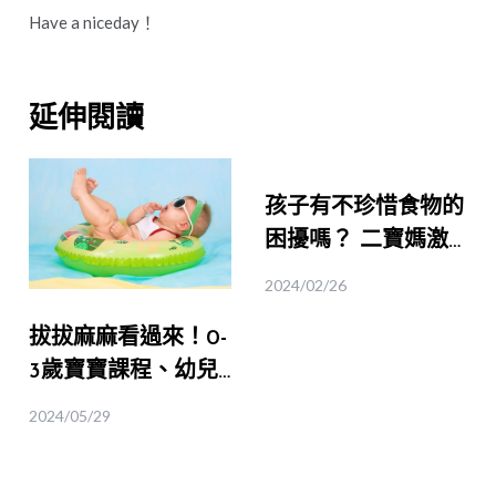
Have a niceday！
延伸閱讀
孩子有不珍惜食物的
困擾嗎？ 二寶媽激
推【都市裡的小小農
2024/02/26
夫體驗】！｜桃園食
拔拔麻麻看過來！0-
育
3歲寶寶課程、幼兒
推薦體驗｜五感體
2024/05/29
驗、塗鴉、音樂律動