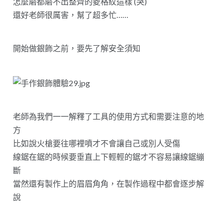
怎麼磨都磨不出整齊的菱格紋這樣 (哭)
還好老師很厲害，幫了超多忙……
開始做銀飾之前，要先了解安全須知
老師為我們一一解釋了工具的使用方式和需要注意的地
方
比如說火槍要往哪裡噴才不會讓自己或別人受傷
線鋸在鋸的時候要垂直上下輕輕的鋸才不容易讓線鋸繃
斷
當然還有製作上的眉眉角角，在製作過程中都會逐步解
說