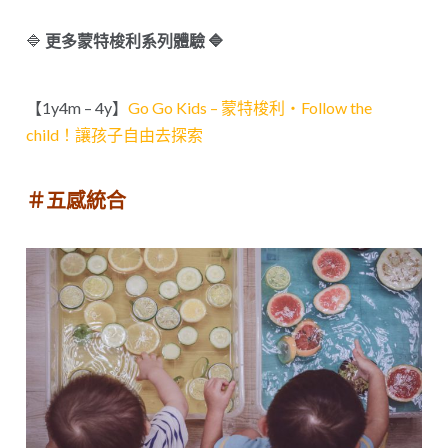
🔷
更多蒙特梭利系列體驗 🔷
【1y4m – 4y】
Go Go Kids – 蒙特梭利・Follow the
child！讓孩子自由去探索
＃五感統合