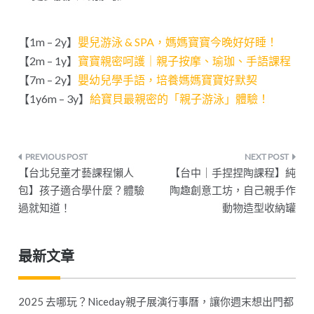
【1m – 2y】
嬰兒游泳 & SPA，媽媽寶寶今晚好好睡！
【2m – 1y】
寶寶親密呵護｜親子按摩、瑜珈、手語課程
【7m – 2y】
嬰幼兒學手語，培養媽媽寶寶好默契
【1y6m – 3y】
給寶貝最親密的「親子游泳」體驗！
文
【台北兒童才藝課程懶人
【台中｜手捏捏陶課程】純
章
包】孩子適合學什麼？體驗
陶趣創意工坊，自己親手作
過就知道！
動物造型收納罐
導
覽
最新文章
2025 去哪玩？Niceday親子展演行事曆，讓你週末想出門都