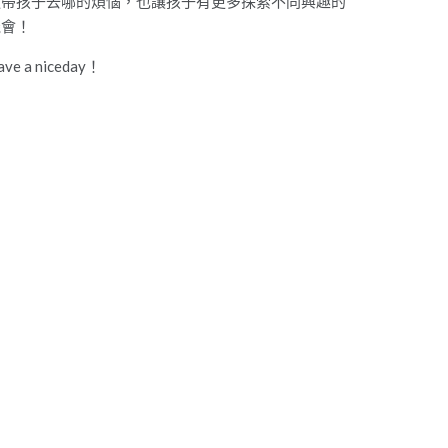
道帶孩子去哪的煩惱，也讓孩子有更多探索不同興趣的
機會！
ave a niceday！