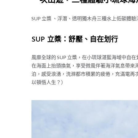
一次出遊，三種體驗小琉球海
SUP 立槳 、浮潛、透明獨木舟三種水上低碳體
SUP 立槳：舒壓、自在划行
風靡全球的 SUP 立槳，在小琉球湛藍海域中
在海面上抬頭換氣，享受微風伴著海洋氣息帶來
泊，感受浪湧，洗滌都市積累的疲倦，充滿電再次
以頓悟人生？）