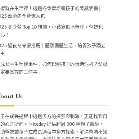
藝術就在生活裡！透過冬令營培養孩子的美感素養 |
025 藝術冬令營懶人包
025 冬令營 Top 10 推薦，小孩寒假不無聊，爸媽也
開心！
025 過夜冬令營推薦｜體驗團體生活、培養孩子獨立
自主
坤成女学生坠楼事件：如何识别孩子的情绪危机？父母
一定要掌握的三件事
bout Us
孩子在成長過程中透過多方的摸索與刺激，更能找到自
的心之所向。 Niceday 提供超過 300 種親子體驗，
協助爸媽讓孩子在成長過程中多方探索，解決爸媽不知