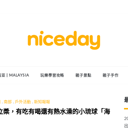
親子體驗的首選預訂平台
Niceday 親
子X體驗
亚 | MALAYSIA
玩樂學習攻略
親子景點
親子手作
圖
,
南部
,
戶外活動
,
新知報報
 立槳，有吃有喝還有熱水澡的小琉球「海
2