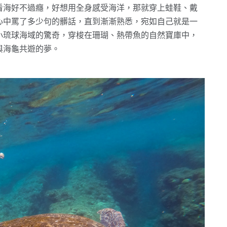
看海好不過癮，好想用全身感受海洋，那就穿上蛙鞋、戴
心中罵了多少句的髒話，直到漸漸熟悉，宛如自己就是一
小琉球海域的驚奇，穿梭在珊瑚、熱帶魚的自然寶庫中，
與海龜共遊的夢。