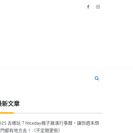
最新文章
025 去哪玩？Niceday親子展演行事曆，讓你週末想
出門都有地方去！（不定期更新）