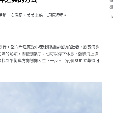
洋之美的方式
驗活動一次滿足，美美上船，舒服返程。
H
自在划行，望向岸邊感受小琉球珊瑚礁地形的壯觀，欣賞海龜
海味的沁涼，即使划累了，也可以停下休息，體驗海上漂
找到平衡與方向划向人生下一步。（玩個 SUP 立槳還可