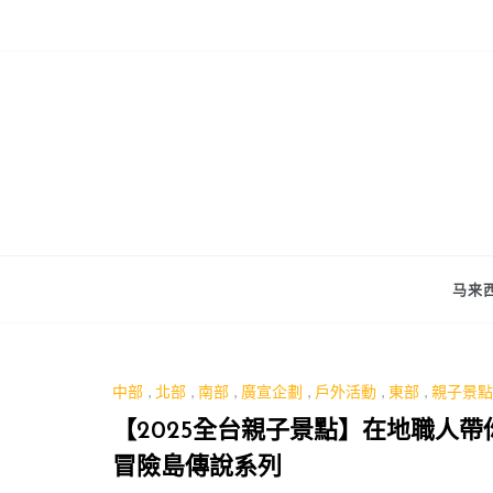
Skip
to
content
马来西
中部
,
北部
,
南部
,
廣宣企劃
,
戶外活動
,
東部
,
親子景點
【2025全台親子景點】在地職人帶你
冒險島傳說系列