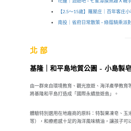
花蓮｜洄遊吧 – 七星潭摸魚趣 X 
【2.5～15歲】羅屋庄｜百年客庄
南投｜省府日常散策 – 綠蔭騎乘派對
北 部
基隆｜和平島地質公園 – 小島製皂 
由一群來自環境教育、觀光旅遊、海洋產學教育
將基隆和平島打造成「國際永續旅遊島」。
體驗特別選用在地廠商的原料：特製果凍皂、玉
等），和療癒感十足的海洋風味精油，讓孩子可