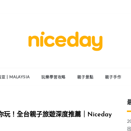
親子體驗的首選預訂平台
Niceday 親
子X體驗
亚 | MALAYSIA
玩樂學習攻略
親子景點
親子手作
玩！全台親子旅遊深度推薦｜Niceday
2