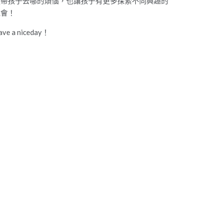
道帶孩子去哪的煩惱，也讓孩子有更多探索不同興趣的
機會！
ave a niceday！