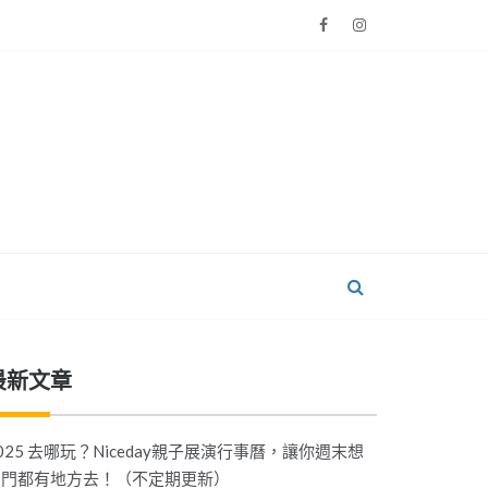
最新文章
025 去哪玩？Niceday親子展演行事曆，讓你週末想
出門都有地方去！（不定期更新）