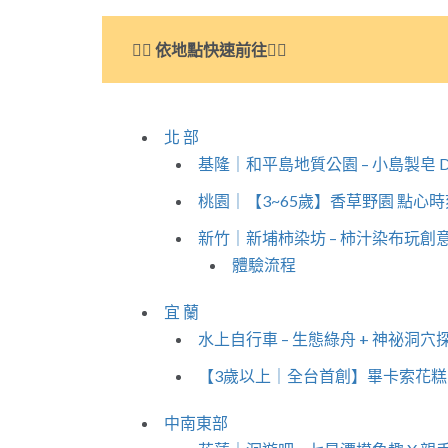
👇🏻 依地點快速前往👇🏻
北 部
基隆｜和平島地質公園 – 小島製皂 D
桃園｜【3~65歲】香草野園 點心
新竹｜新埔柿染坊 – 柿汁染布玩
體驗流程
宜 蘭
水上自行車 – 生態綠舟 + 神祕洞穴
【3歲以上｜全台首創】畢卡索花糕 
中南東部