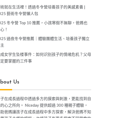
藝術就在生活裡！透過冬令營培養孩子的美感素養 |
025 藝術冬令營懶人包
025 冬令營 Top 10 推薦，小孩寒假不無聊，爸媽也
開心！
025 過夜冬令營推薦｜體驗團體生活、培養孩子獨立
自主
坤成女学生坠楼事件：如何识别孩子的情绪危机？父母
一定要掌握的三件事
bout Us
孩子在成長過程中透過多方的摸索與刺激，更能找到自
的心之所向。 Niceday 提供超過 300 種親子體驗，
協助爸媽讓孩子在成長過程中多方探索，解決爸媽不知