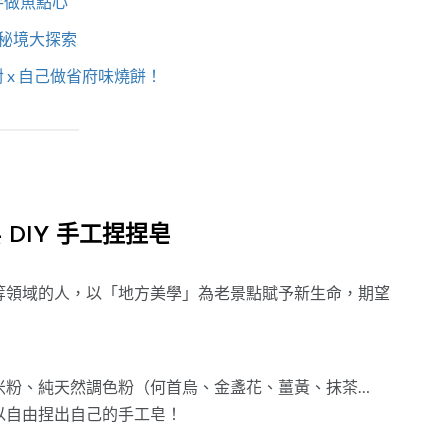
親手做魚點心
小秘境大探索
 x 自己做省府味燒餅！
DIY 手工捏捏皂
等領域的人，以「地方美學」為老景點賦予新生命，期望
米粉、純天然調色粉（何首烏、金盞花、薑黃、抹茶…
以自由捏出自己的手工皂！