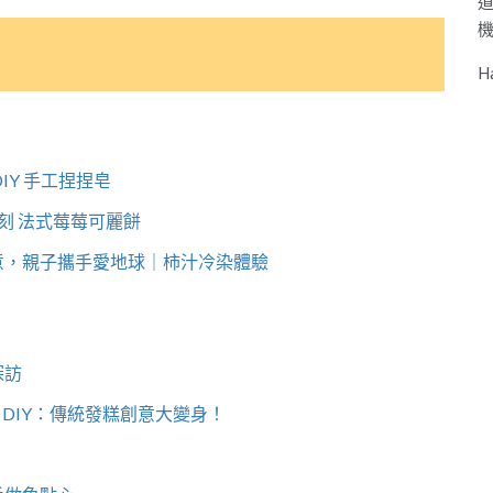
H
IY 手工捏捏皂
時刻 法式莓莓可麗餅
創意，親子攜手愛地球｜柿汁冷染體驗
探訪
DIY：傳統發糕創意大變身！