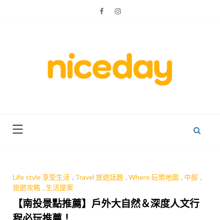
Skip
to
content
親子體驗的首選預訂平台
Niceday 親
子X體驗
Life style 享受生活
,
Travel 旅遊話題
,
Where 玩樂地圖
,
中部
,
旅遊攻略
,
生活提案
【南投景點推薦】戶外大自然＆深度人文行
程必玩推薦！