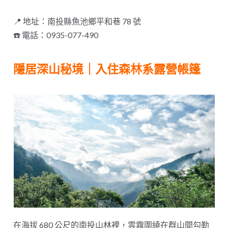
📍 地址：南投縣魚池鄉平和巷 78 號
☎️ 電話：0935-077-490
隱居深山秘境｜入住森林系露營帳篷
在海拔 680 公尺的南投山林裡，雲霧圍繞在群山間勾勒