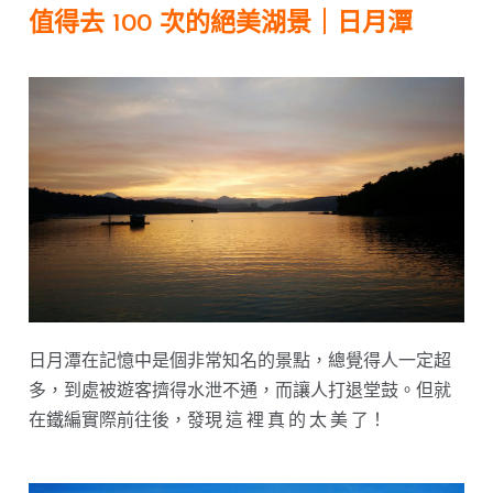
值得去 100 次的絕美湖景｜日月潭
日月潭在記憶中是個非常知名的景點，總覺得人一定超
多，到處被遊客擠得水泄不通，而讓人打退堂鼓。但就
在鐵編實際前往後，發現 這 裡 真 的 太 美 了！