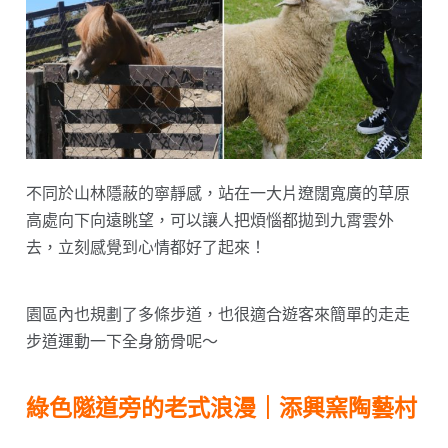
不同於山林隱蔽的寧靜感，站在一大片遼闊寬廣的草原
高處向下向遠眺望，可以讓人把煩惱都拋到九霄雲外
去，立刻感覺到心情都好了起來！
園區內也規劃了多條步道，也很適合遊客來簡單的走走
步道運動一下全身筋骨呢～
綠色隧道旁的老式浪漫｜添興窯陶藝村