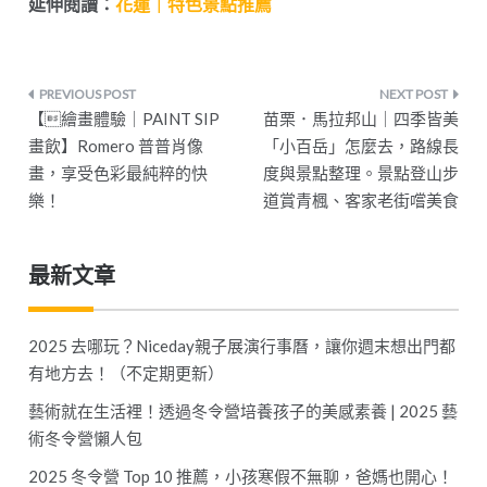
延伸閱讀：
花蓮｜特色景點推薦
文
【繪畫體驗｜PAINT SIP
苗栗．馬拉邦山｜四季皆美
章
畫飲】Romero 普普肖像
「小百岳」怎麼去，路線長
畫，享受色彩最純粹的快
度與景點整理。景點登山步
導
樂！
道賞青楓、客家老街嚐美食
覽
最新文章
2025 去哪玩？Niceday親子展演行事曆，讓你週末想出門都
有地方去！（不定期更新）
藝術就在生活裡！透過冬令營培養孩子的美感素養 | 2025 藝
術冬令營懶人包
2025 冬令營 Top 10 推薦，小孩寒假不無聊，爸媽也開心！