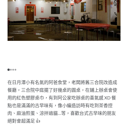
在日月潭小有名氣的阿爸食堂，老闆將舊三合院改造成
餐廳，三合院中庭擺了好幾桌的圓桌，在鋪上辦桌會使
用的紅色塑膠桌巾，有到阿公家吃辦桌的喜氣感 XD 餐
點也是滿滿的古早味有，像小編造訪時有吃到茶香控
肉、麻油煎蛋、涼拌過貓…等，喜歡台式古早味的朋友
絕對會超滿足 👍