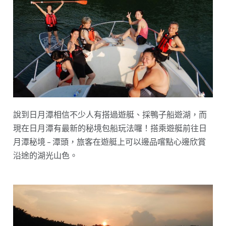
說到日月潭相信不少人有搭過遊艇、採鴨子船遊湖，而
現在日月潭有最新的秘境包船玩法囉！搭乘遊艇前往日
月潭秘境 – 潭頭，旅客在遊艇上可以邊品嚐點心邊欣賞
沿途的湖光山色。