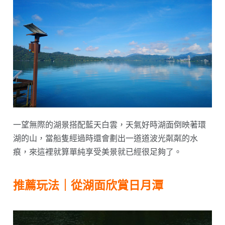
一望無際的湖景搭配藍天白雲，天氣好時湖面倒映著環
湖的山，當船隻經過時還會劃出一道道波光粼粼的水
痕，來這裡就算單純享受美景就已經很足夠了。
推薦玩法｜從湖面欣賞日月潭