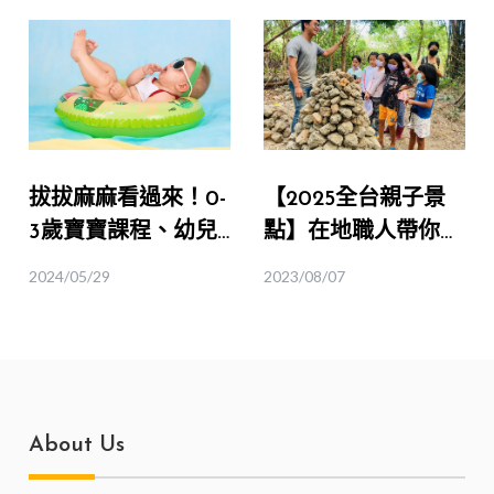
拔拔麻麻看過來！0-
【2025全台親子景
3歲寶寶課程、幼兒
點】在地職人帶你
推薦體驗｜五感體
玩！全台親子旅遊深
2024/05/29
2023/08/07
驗、塗鴉、音樂律動
度推薦｜Niceday
冒險島傳說系列
About Us