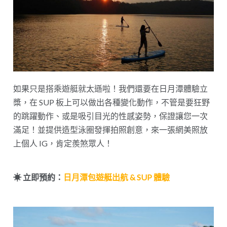
如果只是搭乘遊艇就太遜啦！我們還要在日月潭體驗立
槳，在 SUP 板上可以做出各種變化動作，不管是要狂野
的跳躍動作、或是吸引目光的性感姿勢，保證讓您一次
滿足！並提供造型泳圈發揮拍照創意，來一張網美照放
上個人 IG，肯定羨煞眾人！
☀︎ 立即預約：
日月潭包遊艇出航 & SUP 體驗