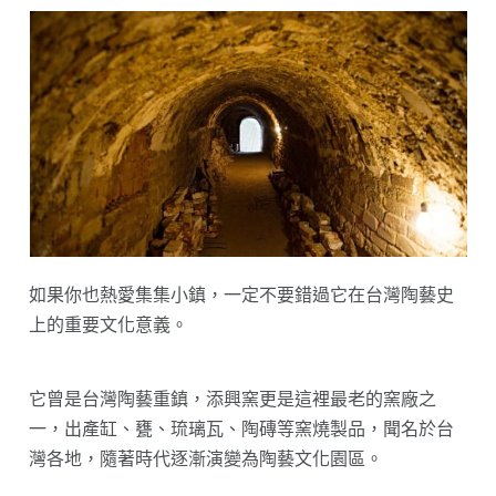
如果你也熱愛集集小鎮，一定不要錯過它在台灣陶藝史
上的重要文化意義。
它曾是台灣陶藝重鎮，添興窯更是這裡最老的窯廠之
一，出產缸、甕、琉璃瓦、陶磚等窯燒製品，聞名於台
灣各地，隨著時代逐漸演變為陶藝文化園區。