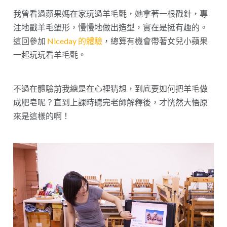
我曾看過蘋果媽在家玩過羊毛氈，她拿著一根戳針，專
注地戳羊毛塑形，慢慢地做出造型，實在是挺有趣的。
這回參加
Niceday 的體驗
，總算有機會帶著女兒小蘋果
一起玩玩看羊毛氈。
不過在體驗前我總是在心裡猜想，到底要如何把羊毛做
成肥皂呢？直到上課時聽完老師解釋後，才恍然大悟原
來是這樣的啊！