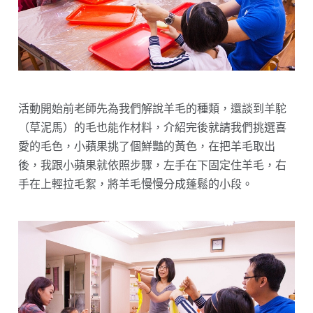
活動開始前老師先為我們解說羊毛的種類，還談到羊駝
（草泥馬）的毛也能作材料，介紹完後就請我們挑選喜
愛的毛色，小蘋果挑了個鮮豔的黃色，在把羊毛取出
後，我跟小蘋果就依照步驟，左手在下固定住羊毛，右
手在上輕拉毛絮，將羊毛慢慢分成蓬鬆的小段。