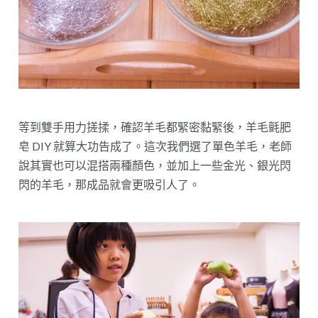
等到雙手用力搓揉，確認羊毛都緊密黏緊後，羊毛氈肥
皂 DIY 就算大功告成了。這次我們選了單色羊毛，老師
說其實也可以混搭兩種顏色，並加上一些金光、銀光閃
閃的羊毛，那成品就會更吸引人了。