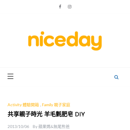
Skip
to
content
親子體驗的首選預訂平台
Niceday 親
子X體驗
Activity 體驗開箱
,
Family 親子家庭
共享親子時光 羊毛氈肥皂 DIY
2013/10/06
By
蘋果媽&無尾熊爸