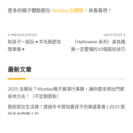
更多的親子體驗都在
Niceday 玩體驗
，來看看吧！
文
和孩子一起玩 ♥ 羊毛氈肥皂
〔Halloween 系列〕身為殭
章
簡單做 ♥
屍一定要懂的10個裝扮技巧
導
最新文章
覽
2025 去哪玩？Niceday親子展演行事曆，讓你週末想出門都
有地方去！（不定期更新）
藝術就在生活裡！透過冬令營培養孩子的美感素養 | 2025 藝
術冬令營懶人包
2025 冬令營 Top 10 推薦，小孩寒假不無聊，爸媽也開心！