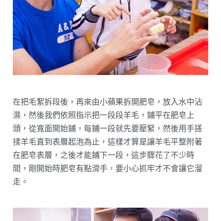
在把毛絮拆段後，再來由小蘋果拆開肥皂，放入水中沾
濕，然後我們依照指示把一段段羊毛，鋪平在肥皂上
頭，從寬面開始鋪，每鋪一段就先要壓緊，然後用手搓
揉羊毛直到表層起泡為止，這樣才算是讓羊毛平整附著
在肥皂表層，之後才能鋪下一段，這步驟花了不少時
間，剛開始時肥皂有點滑手，要小心抓牢才不會讓它溜
走。