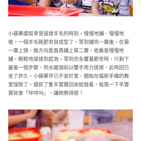
小蘋果還挺享受搓揉羊毛的時刻，慢慢地鋪、慢慢地
做，一個羊毛氈肥皂就成型了，等到鋪完一層後，在第
一層上頭，換方向垂直再鋪上第二層，依舊是慢慢地
鋪，輕輕地搓揉到起泡，等到完全覆蓋肥皂時，只剩下
最後一個步驟，到水龍頭前以雙手用力搓揉，此時因已
坐了許久，小蘋果早已不安於室，開始在幅新手織的教
室探險了，還抓了隻羊寶寶回來給我看，每晃一下羊寶
寶就會「咩咩叫」，讓她樂得很！