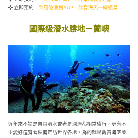
❖ 立即預約：
乘風破浪划 SUP，欣賞海天一線絕景
國際級潛水勝地－蘭嶼
近年來不論是自由潛水或者是深潛都相當盛行，更有不
少愛好這背著裝備走訪世界各地，為的就是觀賞海底美