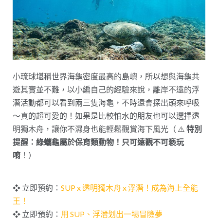
小琉球堪稱世界海龜密度最高的島嶼，所以想與海龜共
遊其實並不難，以小編自己的經驗來說，離岸不遠的浮
潛活動都可以看到兩三隻海龜，不時還會探出頭來呼吸
～真的超可愛的！如果是比較怕水的朋友也可以選擇透
明獨木舟，讓你不濕身也能輕鬆觀賞海下風光（ ⚠️
特別
提醒：綠蠵龜屬於保育類動物！只可遠觀不可褻玩
唷
！）
❖ 立即預約：
SUP x 透明獨木舟 x 浮潛！成為海上全能
王！
❖ 立即預約：
用 SUP、浮潛划出一場冒險夢