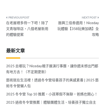
文
在老屋裡多待一下吧！除了
振興三倍券適用！Niceday
章
文青咖啡店，八個老屋新用
玩體驗【358玩樂加碼】全
的體驗提案
攻略
導
覽
最新文章
2025 去哪玩？Niceday親子展演行事曆，讓你週末想出門都
有地方去！（不定期更新）
藝術就在生活裡！透過冬令營培養孩子的美感素養 | 2025 藝
術冬令營懶人包
2025 冬令營 Top 10 推薦，小孩寒假不無聊，爸媽也開心！
2025 過夜冬令營推薦｜體驗團體生活、培養孩子獨立自主