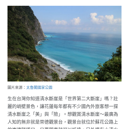
圖片來源：
太魯閣國家公園
生在台灣你知道清水斷崖是「世界第二大斷崖」嗎？壯
麗的峭壁景色，讓花蓮每年都有不少國內外旅客想一探
清水斷崖之「美」與「險」。想觀賞清水斷崖～最廣為
人知的無非就是崇德觀景台，觀景台就位於蘇花公路上