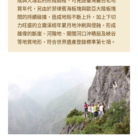
成與大理岩的形成過程，可見證臺灣最古老地
質年代，另由於菲律賓海板塊與歐亞大陸板塊
間的持續碰撞，造成地殼不斷上升，加上下切
力旺盛的立霧溪經年累月地沖刷與侵蝕，形成
雄偉的斷崖、河階地、開闊河口沖積扇及峽谷
等地質地形，符合世界遺產登錄標準第七項。