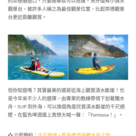
的崇德隧道口，只要開車就可以抵達。另外還有小清水
觀景台，被許多人稱之為最佳觀景位置，比起崇德觀景
台更近距離觀賞。
但你知道嗎？其實最美的還是從海上觀賞清水斷崖！也
是今年來不少人的選擇，由專業的教練帶領下划著獨木
舟、SUP 到外海，可以換個角度欣賞清水斷崖的千尺絕
壁，在藍色啤酒還上真想大喊一聲：「Formosa！」。
❖ 立即預約：
千尺懸崖 x 藍色啤酒海獨木舟之旅