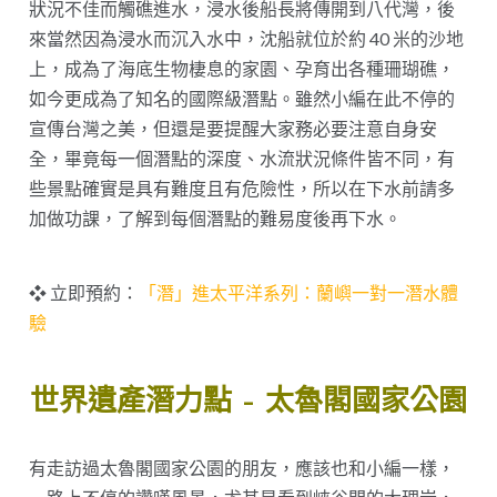
狀況不佳而觸礁進水，浸水後船長將傳開到八代灣，後
來當然因為浸水而沉入水中，沈船就位於約 40 米的沙地
上，成為了海底生物棲息的家園、孕育出各種珊瑚礁，
如今更成為了知名的國際級潛點。雖然小編在此不停的
宣傳台灣之美，但還是要提醒大家務必要注意自身安
全，畢竟每一個潛點的深度、水流狀況條件皆不同，有
些景點確實是具有難度且有危險性，所以在下水前請多
加做功課，了解到每個潛點的難易度後再下水。
❖ 立即預約：
「潛」進太平洋系列：蘭嶼一對一潛水體
驗
世界遺產潛力點 – 太魯閣國家公園
有走訪過太魯閣國家公園的朋友，應該也和小編一樣，