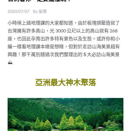
2020/07/07
By
茱蒂
小時候上過地理課的大家都知道，由於板塊擠壓造就了
台灣擁有許多高山，光 3000 公尺以上的高山就有 268
座，也因此孕育出許多特有景色以及生態。或許你和小
編一樣看地理課本總是想睡，但對於走訪山海美景超有
興趣！那千萬別錯過次我們整理出的
5
大必訪山海美景
⛰️
亞洲最大神木聚落