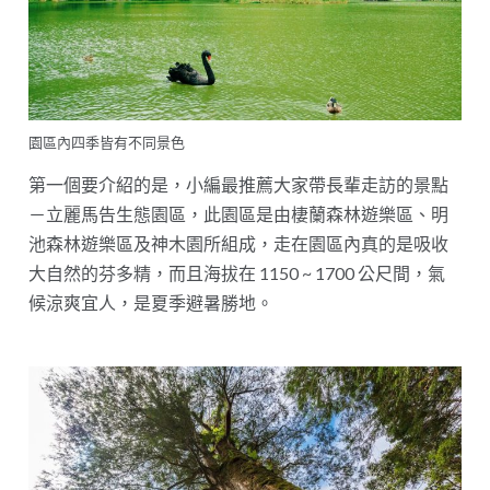
園區內四季皆有不同景色
第一個要介紹的是，小編最推薦大家帶長輩走訪的景點
－立麗馬告生態園區，此園區是由棲蘭森林遊樂區、明
池森林遊樂區及神木園所組成，走在園區內真的是吸收
大自然的芬多精，而且海拔在 1150 ~ 1700 公尺間，氣
候涼爽宜人，是夏季避暑勝地。