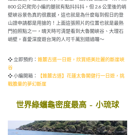
800 公尺爬完小編的腿就有點抖抖抖，但 2.6 公里後的峭
壁峽谷景色真的很震撼，這也就是為什麼每到假日的登
山證申請都是用搶的！上面這張照片的位置也就是最熱
門拍照點之一，晴天時可清楚看到大魯閣峽谷、大理石
峭壁，喜愛深度遊台灣的人可千萬別錯過囉～
❖ 立即預約：
錐麓古道一日遊，欣賞絕美壯麗的斷崖峽
谷
❖ 小編開箱：
【錐麓古道】花蓮太魯閣健行一日遊，挑
戰膽量的夢幻斷崖
世界綠蠵龜密度最高 – 小琉球