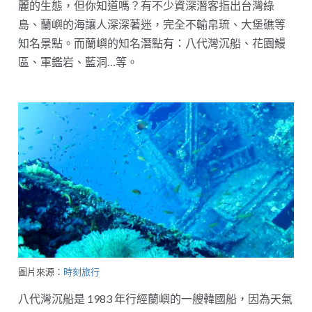
麗的生態，但你知道嗎？有不少資深潛客指出台灣綠
島、蘭嶼的海讓人深深著迷，完全不輸帛琉、大堡礁等
知名景點。而蘭嶼的知名潛點有：八代灣沉船、花園鰻
區、軍鑑岩、藍洞…等。
圖片來源：
時刻旅行
八代灣沉船是 1983 年行經蘭嶼的一艘韓國船，因為天氣