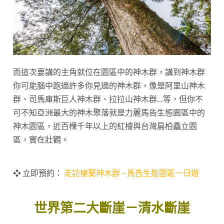
而這次要講的主角就位在園區中的神木群，講到神木群
你可能腦中跑過許多你見過的神木群，像是阿里山神木
群、司馬庫斯巨人神木群、拉拉山神木群…等，但你不
可不知亞洲最大的神木聚落就是力麗馬告生態園區中的
神木園區，近百棵千年以上的紅檜與台灣扁柏矗立園
區，實在壯觀。
❖ 立即預約：
走訪棲蘭神木群 – 馬告生態園區一日遊
世界第二大斷崖－清水斷崖