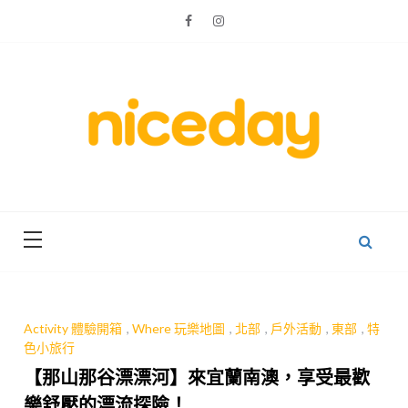
Skip
to
content
親子體驗的首選預訂平台
Niceday 親
子X體驗
Activity 體驗開箱
,
Where 玩樂地圖
,
北部
,
戶外活動
,
東部
,
特
色小旅行
【那山那谷漂漂河】來宜蘭南澳，享受最歡
樂舒壓的漂流探險！