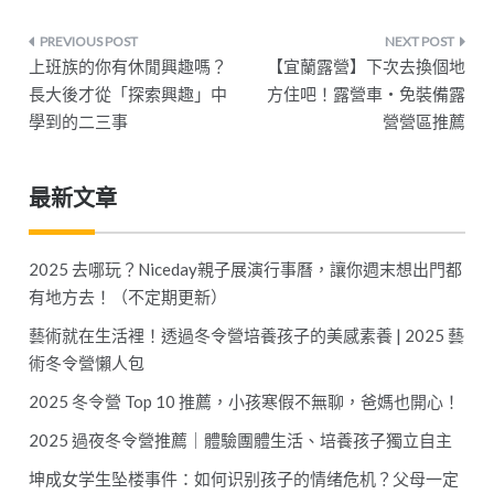
文
上班族的你有休閒興趣嗎？
【宜蘭露營】下次去換個地
章
長大後才從「探索興趣」中
方住吧！露營車・免裝備露
學到的二三事
營營區推薦
導
覽
最新文章
2025 去哪玩？Niceday親子展演行事曆，讓你週末想出門都
有地方去！（不定期更新）
藝術就在生活裡！透過冬令營培養孩子的美感素養 | 2025 藝
術冬令營懶人包
2025 冬令營 Top 10 推薦，小孩寒假不無聊，爸媽也開心！
2025 過夜冬令營推薦｜體驗團體生活、培養孩子獨立自主
坤成女学生坠楼事件：如何识别孩子的情绪危机？父母一定