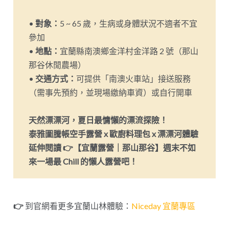
•
對象：
5 ~ 65 歲，生病或身體狀況不適者不宜
參加
•
地點：
宜蘭縣南澳鄉金洋村金洋路 2 號（那山
那谷休閒農場）
•
交通方式：
可提供「南澳火車站」接送服務
（需事先預約，並現場繳納車資）或自行開車
天然漂漂河，夏日最慵懶的漂流探險！
泰雅圖騰帳空手露營 x 歐廚料理包 x 漂漂河體驗
延伸閱讀 👉
【宜蘭露營｜那山那谷】週末不如
來一場最 Chill 的懶人露營吧！
👉
到官網看更多宜蘭山林體驗：
Niceday 宜蘭專區