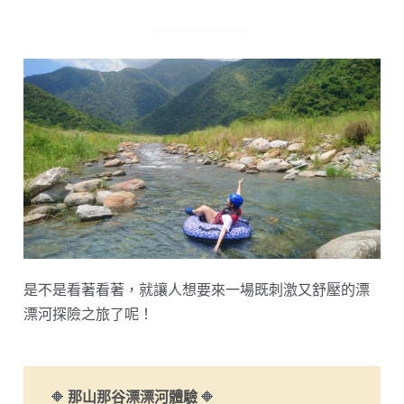
是不是看著看著，就讓人想要來一場既刺激又舒壓的漂
漂河探險之旅了呢！
🔶
那山那谷漂漂河體驗
🔶