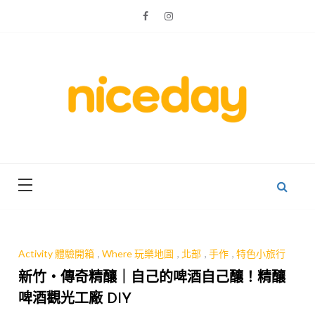
Skip
to
content
親子體驗的首選預訂平台
Niceday 親
子X體驗
Activity 體驗開箱
,
Where 玩樂地圖
,
北部
,
手作
,
特色小旅行
新竹・傳奇精釀｜自己的啤酒自己釀！精釀
啤酒觀光工廠 DIY