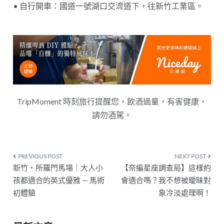
• 自行開車：國道一號湖口交流道下，往新竹工業區。
TripMoment 時刻旅行提醒您，飲酒過量，有害健康，
請勿酒駕。
文
新竹・所羅門馬場｜大人小
【奈編星座調查局】這樣約
章
孩都適合的英式優雅 — 馬術
會適合嗎？我不想被曖昧對
初體驗
象冷淡處理啊！
導
覽