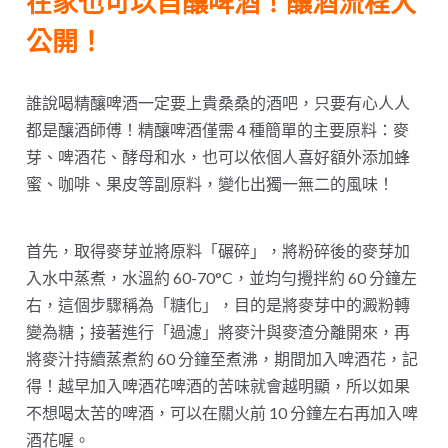
在家也可以自釀啤酒！釀酒流程大
公開！
誰說喝精釀啤酒一定要上貴桑桑的酒吧，只要有心人人
都是釀酒師傅！精釀啤酒僅需 4 種簡單的主要原料：麥
芽、啤酒花、酵母和水，也可以依個人喜好額外添加蜂
蜜、咖啡、果皮等副原料，變化出獨一無二的風味！
首先，取得麥芽並將原料「碾碎」，將粉碎後的麥芽加
入水中蒸煮，水溫約 60-70°C，並均勻攪拌約 60 分鐘左
右，這個步驟稱為「糖化」，目的是將麥芽中的澱粉轉
變為糖；接著進行「過濾」將麥汁與麥渣分離開來，再
將麥汁持續蒸煮約 60 分鐘至煮沸，期間加入啤酒花，記
得！越早加入啤酒花啤酒的苦味就會越明顯，所以如果
不想喝太苦的啤酒，可以在關火前 10 分鐘左右再加入啤
酒花喔。