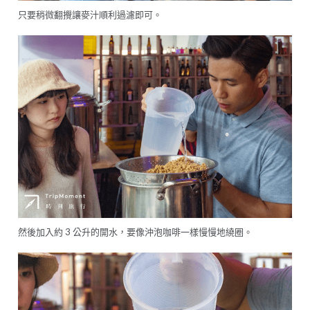
只要稍微翻攪讓麥汁順利過濾即可。
然後加入約 3 公升的開水，要像沖泡咖啡一樣慢慢地繞圈。