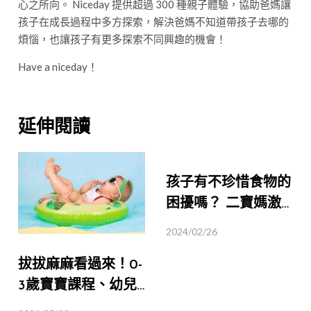
心之所向。 Niceday 提供超過 300 種親子體驗，協助爸媽讓
孩子在成長過程中多方探索，解決爸媽不知道帶孩子去哪的
煩惱，也讓孩子有更多探索不同興趣的機會！
Have a niceday！
延伸閱讀
孩子有不珍惜食物的
困擾嗎？ 二寶媽激
推【都市裡的小小農
2024/02/26
夫體驗】！｜桃園食
拔拔麻麻看過來！0-
育
3歲寶寶課程、幼兒
推薦體驗｜五感體