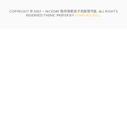
COPYRIGHT © 2022 — NICEDAY 陪你探索孩子的無限可能. ALL RIGHTS
RESERVED THEME: PREFER BY
TEMPLATE SELL
.