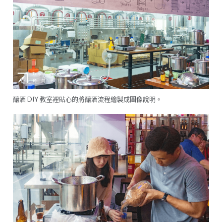
釀酒 DIY 教室裡貼心的將釀酒流程繪製成圖像說明。