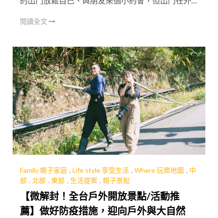
的出門放鬆自己、與朋友來個小約會，但出門在外
別忘了還是要做好防疫工作，才能儘快回復到疫前
閱讀全文
生活！如果你在家已經悶壞了，也別忘讓自己出們
散散心，維持身、心、靈的健康也是增強免疫力的
一種方式，今天小編嚴選了 20 個手作體驗，工作室
都已經做好防疫措施等您前往唷！
Family 親子家庭
,
Life style 享受生活
,
Where 玩樂地圖
,
中
部
,
北部
,
東部
,
生活提案
,
親子景點
【微解封！全台戶外開放景點/活動推
薦】做好防疫措施，迎向戶外與大自然