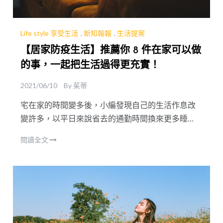
Life style 享受生活
,
新知報報
,
生活提案
【居家防疫生活】推薦你 8 件在家可以做
的事，一起把生活過得更充實！
2021/06/10
By
茱蒂
宅在家的時間變多後，小編發現自己的生活作息改
變許多，以平日來說省去的通勤時間換來更多睡
眠，不會再有上班打瞌睡的狀況了，偶爾心血來潮
閱讀全文
還可以為自己及家人做一份豐富早午餐，吃進去的
不止有健康還增添了生活儀式感！