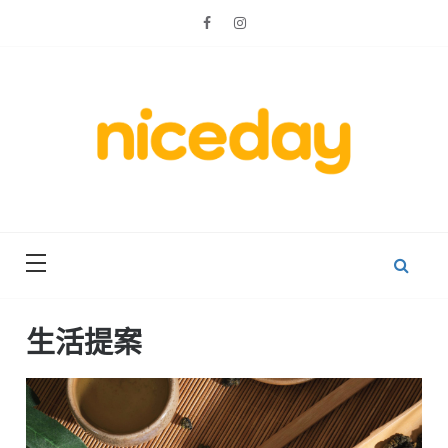
Skip
to
content
親子體驗的首選預訂平台
Niceday 親
子X體驗
生活提案