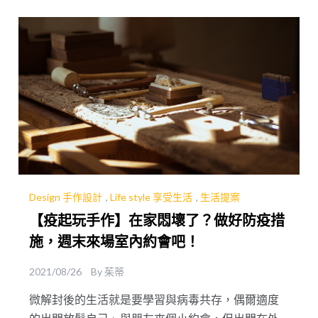
碼頭廣場欣賞夕陽；除了口袋裡滿滿的咖啡廳名
單，想知道大稻埕還有哪些好去處嗎？快來看看！
Design 手作設計
,
Life style 享受生活
,
生活提案
【疫起玩手作】在家悶壞了？做好防疫措
施，週末來場室內約會吧！
2021/08/26
By
茱蒂
微解封後的生活就是要學習與病毒共存，偶爾適度