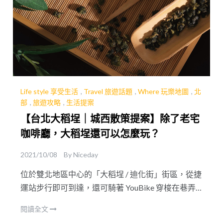
Life style 享受生活
,
Travel 旅遊話題
,
Where 玩樂地圖
,
北
部
,
旅遊攻略
,
生活提案
【台北大稻埕｜城西散策提案】除了老宅
咖啡廳，大稻埕還可以怎麼玩？
2021/10/08
By
Niceday
位於雙北地區中心的「大稻埕 / 迪化街」街區，從捷
運站步行即可到達，還可騎著 YouBike 穿梭在巷弄
間，適合在休假時以緩慢的步調逛逛老街區、特色
閱讀全文
店家、來杯風味咖啡，太陽西下時還可以到大稻埕