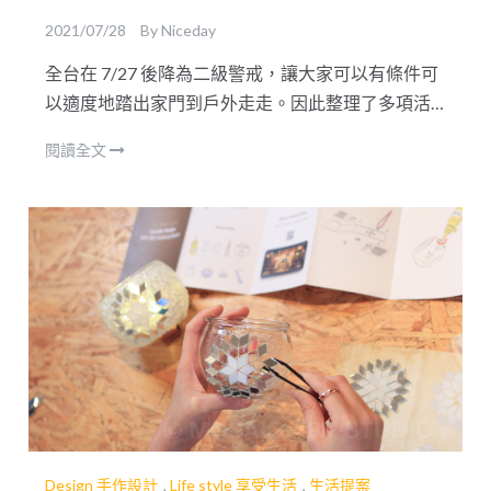
2021/07/28
By
Niceday
全台在 7/27 後降為二級警戒，讓大家可以有條件可
以適度地踏出家門到戶外走走。因此整理了多項活
動與景點懶人包，希望大家可以再做好防疫措施的
閱讀全文
前提下，可以迎向戶外與大自然～同時提供 88 折讓
大家可以用優惠的價格，體驗防疫新生活！
Design 手作設計
,
Life style 享受生活
,
生活提案