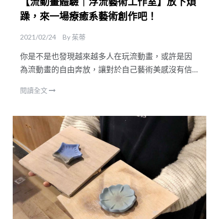
【流動畫體驗｜浮流藝術工作室】放下煩
躁，來一場療癒系藝術創作吧！
2021/02/24
By
茱蒂
你是不是也發現越來越多人在玩流動畫，或許是因
為流動畫的自由奔放，讓對於自己藝術美感沒有信
心的人也有了興趣，流動畫沒有既定的形式，你可
閱讀全文
以隨心所欲揮灑創作，讓自己好好享受在創作的當
下！