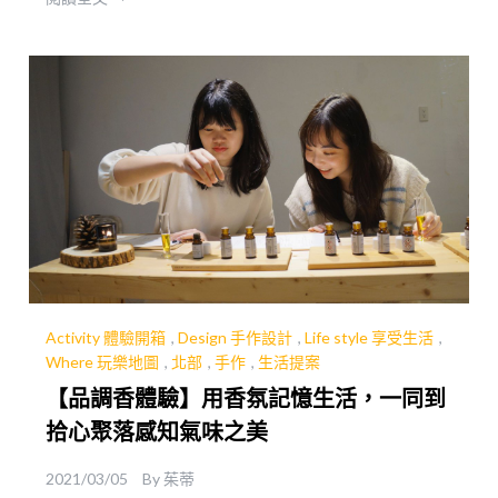
滿足的身心靈體驗！
Activity 體驗開箱
,
Design 手作設計
,
Life style 享受生活
,
Where 玩樂地圖
,
北部
,
手作
,
生活提案
【品調香體驗】用香氛記憶生活，一同到
拾心聚落感知氣味之美
2021/03/05
By
茱蒂